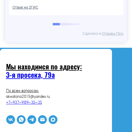
Мы находимся по адресу:
3-я просека, 79а
По всем вопросам:
akwatoria2015@yandex.ru
+7‒937‒989‒35‒35